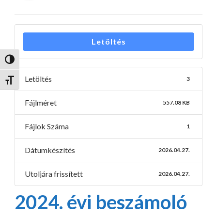
Letöltés
Nagy kontraszt váltása
Letöltés
3
Betűméret váltása
Fájlméret
557.08 KB
Fájlok Száma
1
Dátumkészítés
2026.04.27.
Utoljára frissített
2026.04.27.
2024. évi beszámoló