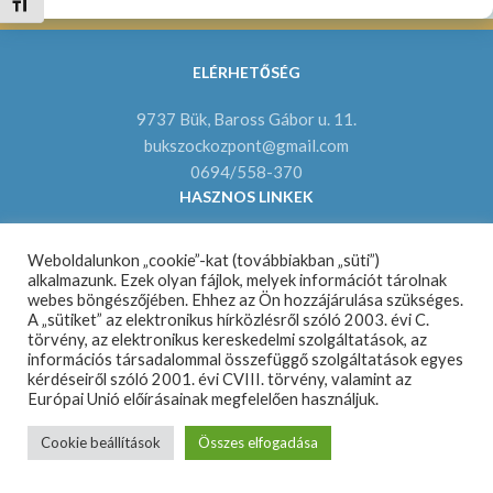
Betűméret váltása
ELÉRHETŐSÉG
9737 Bük, Baross Gábor u. 11.
bukszockozpont@gmail.com
0694/558-370
HASZNOS LINKEK
www.buk.hu
Weboldalunkon „cookie”-kat (továbbiakban „süti”)
www.bukmsk.hu
alkalmazunk. Ezek olyan fájlok, melyek információt tárolnak
www.csodaorszagovoda.hu
webes böngészőjében. Ehhez az Ön hozzájárulása szükséges.
A „sütiket” az elektronikus hírközlésről szóló 2003. évi C.
törvény, az elektronikus kereskedelmi szolgáltatások, az
Copyright © 2026 | Dr. Horváth Tibor Szociális Központ | Minden jog
információs társadalommal összefüggő szolgáltatások egyes
fenntartva! |
Adatkezelési tájékoztató
kérdéseiről szóló 2001. évi CVIII. törvény, valamint az
Európai Unió előírásainak megfelelően használjuk.
Cookie beállítások
Összes elfogadása